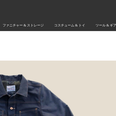
ファニチャー & ストレージ
コスチューム & トイ
ツール & ギ