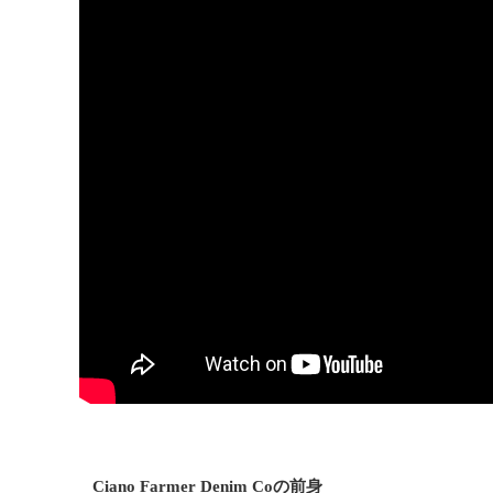
Ciano Farmer Denim Coの前身