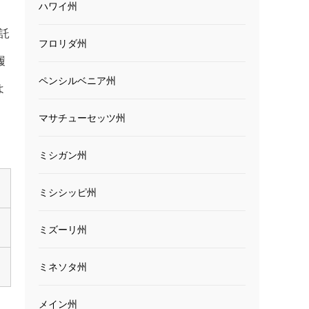
ハワイ州
託
フロリダ州
履
ペンシルベニア州
よ
マサチューセッツ州
ミシガン州
ミシシッピ州
ミズーリ州
ミネソタ州
メイン州