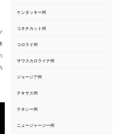
ケンタッキー州
コネチカット州
が
本
コロラド州
の
サウスカロライナ州
約
ジョージア州
テキサス州
テネシー州
ニュージャージー州