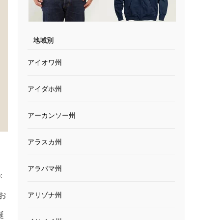
地域別
アイオワ州
アイダホ州
アーカンソー州
アラスカ州
アラバマ州
＜
てお
アリゾナ州
誕