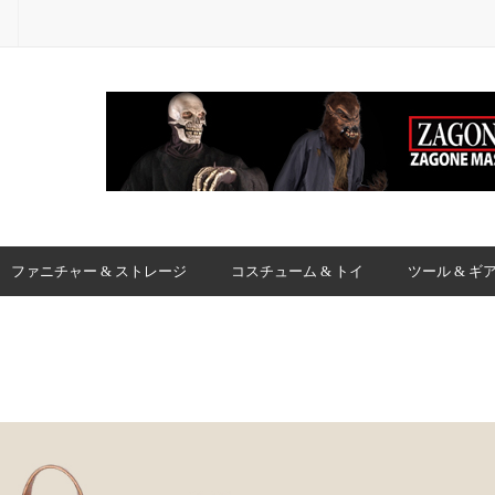
ファニチャー & ストレージ
コスチューム & トイ
ツール & ギ