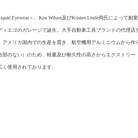
d Eyewear＞。
Ken Wilson及びKristen Linde両氏によって創
ディエゴのガレージで誕生。大手自動車工具ブランドの代理店
。アメリカ国内での生産を貫き、航空機用アルミニウムから作
合部のない）のため、軽量及び耐久性の高さからエクストリー
広く使用されております。