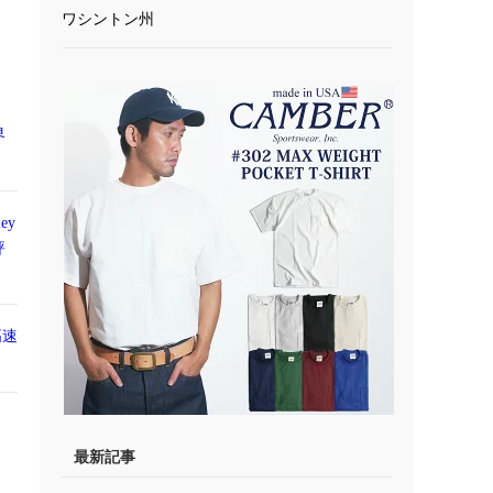
ワシントン州
界
ey
評
高速
最新記事