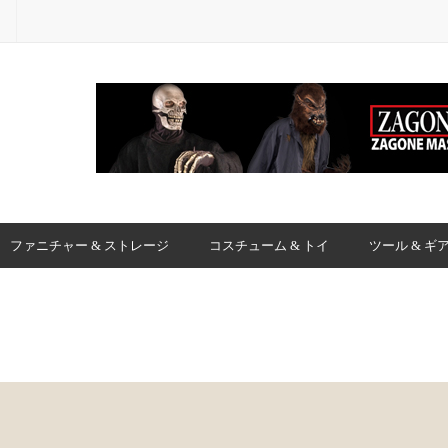
ファニチャー & ストレージ
コスチューム & トイ
ツール & ギ