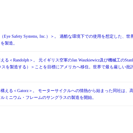
 Safety Systems, Inc.）＞。 過酷な環境下での使用を想定した、世
）を製造。
dolph＞。 元イギリス空軍のJan Waszkiewicz及び機械工のStanl
s（世界最高のサングラスを製造する）＞ことを目標にアメリカへ移住。世界で最も厳しい批
構える＜Gatorz＞。 モーターサイクルへの情熱から始まった同社は、
アルミニウム・フレームのサングラスの製造を開始。