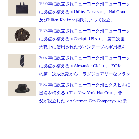
1990年に設立されニューヨーク州ニューヨーク
に拠点を構える＜Utility Canvas＞。 Hal Grano
及びJillian Kaufman両氏によって設立。
1975年に設立されニューヨーク州ニューヨーク
に拠点を構える＜Cockpit USA＞。 第二次世界
大戦中に使用されたヴィンテージの軍用機をエ
アー・ショーなどで操縦するパイロット
2002年に設立されニューヨーク州ニューヨーク
（Warbird pilot）、Jeff Clyman氏によって設
に拠点を構える＜Alexander Olch＞。 ECサイト
立。
の第一次成長期から、ラグジュアリーなブラン
ディング（ネック・ウェア）を目指し、オンラ
1982年に設立されニューヨーク州ヒクスビルに
イン上で販売を開始。
拠点を構える＜The New York Hat Co＞。曾祖
父が設立した＜Ackerman Cap Company＞の伝
統と経験を基にヘッド・ウェアの製造や販売に
携わり、4世代目に＜The New York Hat Co＞と
して独立。