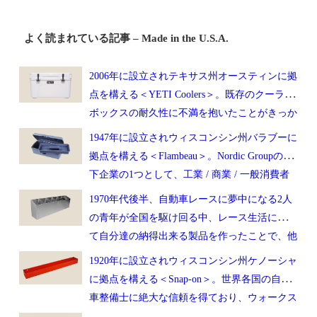
よく読まれている記事 – Made in the U.S.A.
2006年に設立されテキサス州オースティンに拠
点を構える＜YETI Coolers＞。既存のクーラー
ボックスの耐久性に不満を抱いたことがきっか
けとなりRyan and Roy Seiders両氏（兄弟）によ
1947年に設立されウィスコンシン州バラブーに
って設立されアウトドアの愛好家をターゲット
拠点を構える＜Flambeau＞。Nordic Groupの傘
に＜high-end＞なクーラーボックス市場を確
下企業の1つとして、工業 / 商業 / 一般消費者
立。
に向けた硬化プラスチック製の保管ケースを中
1970年代後半、自動車レースに夢中になる2人
心に販売しており様々な製品を展開。
の青年が全国を駆け回る中、レース生活におい
て自分達の納得出来る製品を作ったことで、他
のレース仲間の間で評判となり、1982年＜Pit
1920年に設立されウィスコンシン州ケノーシャ
Pal Products＞が誕生。現在は600以上の製品を
に拠点を構える＜Snap-on＞。世界各国の自動
世界中で販売。
車整備士に絶大な信頼を得ており、ウォークス
ルータイプの車を改造した移動式店舗（スナッ