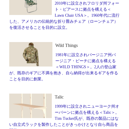
2010年に設立されフロリダ州フォー
ト・ピアースに拠点を構える＜
Lawn Chair USA＞。1960年代に流行
した、アメリカの伝統的な折り畳みチェア（ローンチェア）
を復活させることを目的に設立。
Wild Things
1981年に設立されバージニア州バ
ージニア・ビーチに拠点を構える
＜WILD THINGS＞。2人の登山家
が、既存のギアに不満を抱き、自ら納得が出来るギアを作る
ことを目的に創業。
Talic
1999年に設立されニューヨーク州オ
ーバーンに拠点を構える＜Talic＞。
Tim Tucker氏が、既存の製品にはな
い自立式ラックを製作したことがきっかけとなり自ら商品を