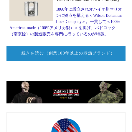
1860年に設立されオハイオ州マリオ
ンに拠点を構える＜Wilson Bohannan
Lock Company＞。一貫して＜100%
American made（100%アメリカ製）＞を掲げ、パドロック
（南京錠）の製造販売を専門に行っているのが特徴。
続きを読む（創業100年以上の老舗ブランド）