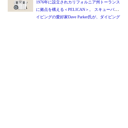
1976年に設立されカリフォルニア州トーランス
プオン・バンセリングと呼ばれている）による
に拠点を構える＜PELICAN＞。 スキューバダ
販売形態が特徴。
イビングの愛好家Dave Parker氏が、ダイビング
に必要な＜セーフティ・フロート（自分の位置
を知らせる浮き輪）＞や＜ファースト・エイ
ド・キット（救急箱）＞を開発したことにより
発展。