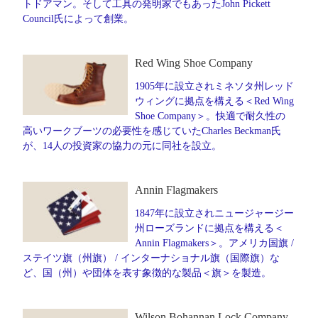
トドアマン。そして工具の発明家でもあったJohn Pickett
Council氏によって創業。
Red Wing Shoe Company
1905年に設立されミネソタ州レッド
ウィングに拠点を構える＜Red Wing
Shoe Company＞。快適で耐久性の
高いワークブーツの必要性を感じていたCharles Beckman氏
が、14人の投資家の協力の元に同社を設立。
Annin Flagmakers
1847年に設立されニュージャージー
州ローズランドに拠点を構える＜
Annin Flagmakers＞。アメリカ国旗 /
ステイツ旗（州旗） / インターナショナル旗（国際旗）な
ど、国（州）や団体を表す象徴的な製品＜旗＞を製造。
Wilson Bohannan Lock Company