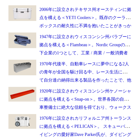
2006年に設立されテキサス州オースティンに拠
点を構える＜YETI Coolers＞。既存のクーラー
ボックスの耐久性に不満を抱いたことがきっか
けとなりRyan and Roy Seiders両氏（兄弟）によ
1947年に設立されウィスコンシン州バラブーに
って設立されアウトドアの愛好家をターゲット
拠点を構える＜Flambeau＞。Nordic Groupの傘
に＜high-end＞なクーラーボックス市場を確
下企業の1つとして、工業 / 商業 / 一般消費者
立。
に向けた硬化プラスチック製の保管ケースを中
1970年代後半、自動車レースに夢中になる2人
心に販売しており様々な製品を展開。
の青年が全国を駆け回る中、レース生活におい
て自分達の納得出来る製品を作ったことで、他
のレース仲間の間で評判となり、1982年＜Pit
1920年に設立されウィスコンシン州ケノーシャ
Pal Products＞が誕生。現在は600以上の製品を
に拠点を構える＜Snap-on＞。世界各国の自動
世界中で販売。
車整備士に絶大な信頼を得ており、ウォークス
ルータイプの車を改造した移動式店舗（スナッ
1976年に設立されカリフォルニア州トーランス
プオン・バンセリングと呼ばれている）による
に拠点を構える＜PELICAN＞。 スキューバダ
販売形態が特徴。
イビングの愛好家Dave Parker氏が、ダイビング