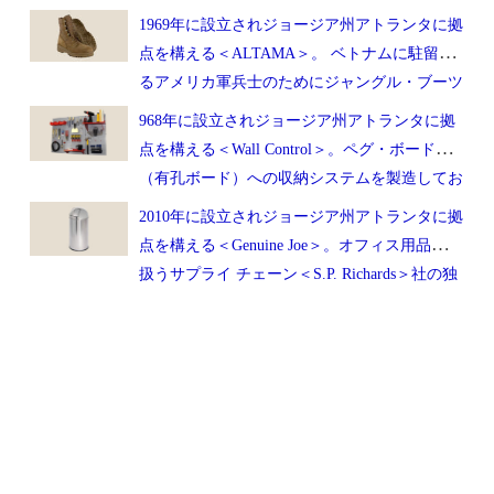
1969年に設立されジョージア州アトランタに拠
点を構える＜ALTAMA＞。 ベトナムに駐留す
るアメリカ軍兵士のためにジャングル・ブーツ
を製造したことにより事業が発展。アメリカ軍
968年に設立されジョージア州アトランタに拠
へのタクティカルブーツ・ブーツの納品実績は
点を構える＜Wall Control＞。ペグ・ボード
35年を超えており、アメリカ国防総省のプライ
（有孔ボード）への収納システムを製造してお
ム・コントラクターとしての地位を確立。
り、家族経営として3世代に渡り＜Made in the
2010年に設立されジョージア州アトランタに拠
U.S.A.＞を掲げております。
点を構える＜Genuine Joe＞。オフィス用品を取
扱うサプライ チェーン＜S.P. Richards＞社の独
自ブランドとして展開しており、ビジネス環境
下でのクリーニングやメンテナンスに特化した
商品構成を軸に850種類以上の製品を販売して
おります。