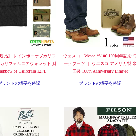
規品】 レインボーオブカリフ
ウェスコ Wesco #8106 100周年記念 
 カリフォルニアウォレット 財
ークブーツ ｜ ウエスコ アメリカ製 
inbow of California 12PL
国製 100th Anniversary Limited
ブランドの概要を確認
ブランドの概要を確認