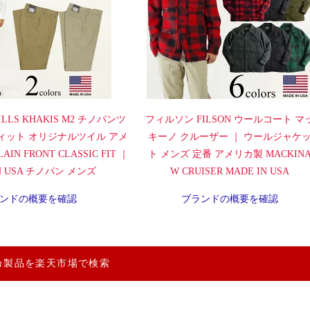
LLS KHAKIS M2 チノパンツ
フィルソン FILSON ウールコート マ
ィット オリジナルツイル アメ
キーノ クルーザー ｜ ウールジャケ
IN FRONT CLASSIC FIT ｜
ト メンズ 定番 アメリカ製 MACKIN
IN USA チノパン メンズ
W CRUISER MADE IN USA
ンドの概要を確認
ブランドの概要を確認
カ製品を楽天市場で検索