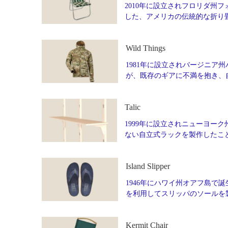
2010年に設立されフロリダ州フォ
した、アメリカの伝統的な折り
Wild Things
1981年に設立されバージニア州
が、既存のギアに不満を抱き、
Talic
1999年に設立されニューヨーク州
ない自立式ラックを製作したこ
Island Slipper
1946年にハワイ州オアフ島で誕生
を利用してスリッパのソールを製
Kermit Chair