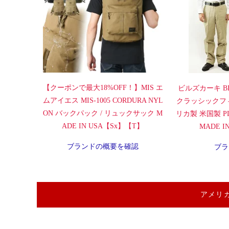
【クーポンで最大18%OFF！】MIS エ
ビルズカーキ BI
ムアイエス MIS-1005 CORDURA NYL
クラッシックフ
ON バックパック / リュックサック M
リカ製 米国製 PLA
ADE IN USA【Sx】【T】
MADE 
ブランドの概要を確認
ブラ
アメリ