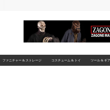
ファニチャー & ストレージ
コスチューム & トイ
ツール & ギ