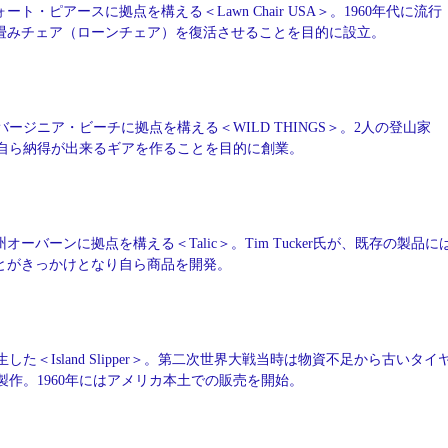
ート・ピアースに拠点を構える＜Lawn Chair USA＞。1960年代に流行
畳みチェア（ローンチェア）を復活させることを目的に設立。
バージニア・ビーチに拠点を構える＜WILD THINGS＞。2人の登山家
自ら納得が出来るギアを作ることを目的に創業。
オーバーンに拠点を構える＜Talic＞。Tim Tucker氏が、既存の製品に
とがきっかけとなり自ら商品を開発。
した＜Island Slipper＞。第二次世界大戦当時は物資不足から古いタイ
作。1960年にはアメリカ本土での販売を開始。