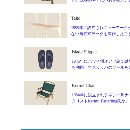
が、既存のギアに不満を抱き、
Talic
1999年に設立されニューヨーク州
ない自立式ラックを製作したこ
Island Slipper
1946年にハワイ州オアフ島で誕生
を利用してスリッパのソールを製
Kermit Chair
1984年に設立されテネシー州ナッ
クリストKermit Easter