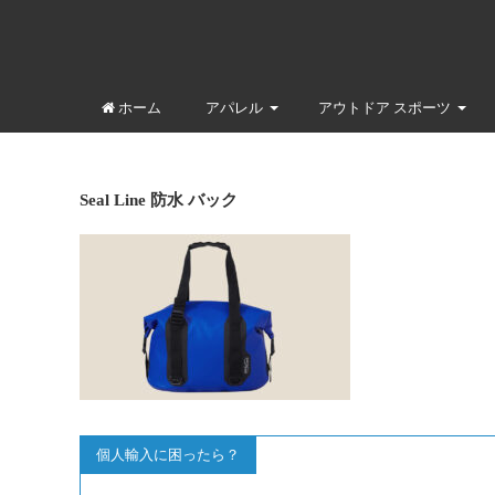
ホーム
アパレル
アウトドア スポーツ
Seal Line 防水 バック
個人輸入に困ったら？