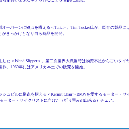
自ら納得が出来るギアを作ることを目的に創業。
オーバーンに拠点を構える＜Talic＞。Tim Tucker氏が、既存の製品に
とがきっかけとなり自ら商品を開発。
した＜Island Slipper＞。第二次世界大戦当時は物資不足から古いタイ
作。1960年にはアメリカ本土での販売を開始。
シュビルに拠点を構える＜Kermit Chair＞BMWを愛するモーター・サ
ling氏が、モーター・サイクリストに向けた（折り畳みの出来る）チェア。