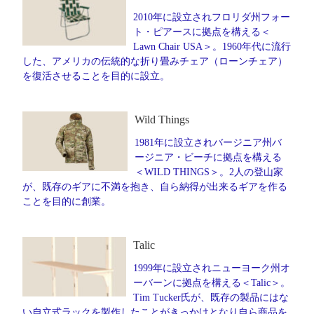
2010年に設立されフロリダ州フォー
ト・ピアースに拠点を構える＜
Lawn Chair USA＞。1960年代に流行
した、アメリカの伝統的な折り畳みチェア（ローンチェア）
を復活させることを目的に設立。
Wild Things
1981年に設立されバージニア州バ
ージニア・ビーチに拠点を構える
＜WILD THINGS＞。2人の登山家
が、既存のギアに不満を抱き、自ら納得が出来るギアを作る
ことを目的に創業。
Talic
1999年に設立されニューヨーク州オ
ーバーンに拠点を構える＜Talic＞。
Tim Tucker氏が、既存の製品にはな
い自立式ラックを製作したことがきっかけとなり自ら商品を