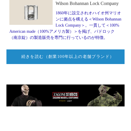
Wilson Bohannan Lock Company
1860年に設立されオハイオ州マリオ
ンに拠点を構える＜Wilson Bohannan
Lock Company＞。一貫して＜100%
American made（100%アメリカ製）＞を掲げ、パドロック
（南京錠）の製造販売を専門に行っているのが特徴。
続きを読む（創業100年以上の老舗ブランド）