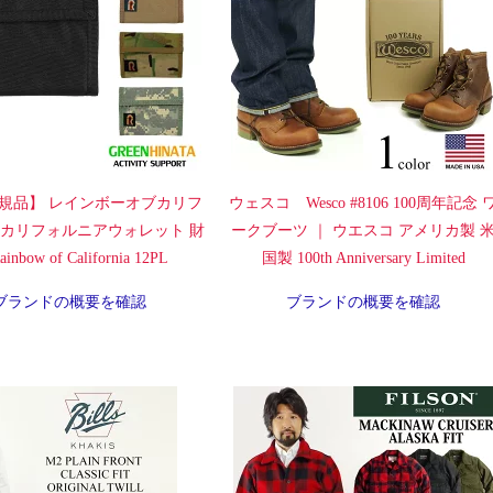
規品】 レインボーオブカリフ
ウェスコ Wesco #8106 100周年記念 
 カリフォルニアウォレット 財
ークブーツ ｜ ウエスコ アメリカ製 
inbow of California 12PL
国製 100th Anniversary Limited
ブランドの概要を確認
ブランドの概要を確認