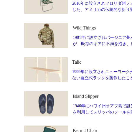
2010年に設立されフロリダ州フォ
した、アメリカの伝統的な折り
Wild Things
1981年に設立されバージニア州
が、既存のギアに不満を抱き、
Talic
1999年に設立されニューヨーク州
ない自立式ラックを製作したこ
Island Slipper
1946年にハワイ州オアフ島で誕生
を利用してスリッパのソールを製
Kermit Chair