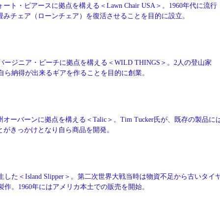
ート・ピアースに拠点を構える＜Lawn Chair USA＞。1960年代に流行
畳みチェア（ローンチェア）を復活させることを目的に設立。
バージニア・ビーチに拠点を構える＜WILD THINGS＞。2人の登山家
自ら納得が出来るギアを作ることを目的に創業。
オーバーンに拠点を構える＜Talic＞。Tim Tucker氏が、既存の製品に
とがきっかけとなり自ら商品を開発。
した＜Island Slipper＞。第二次世界大戦当時は物資不足から古いタイ
作。1960年にはアメリカ本土での販売を開始。