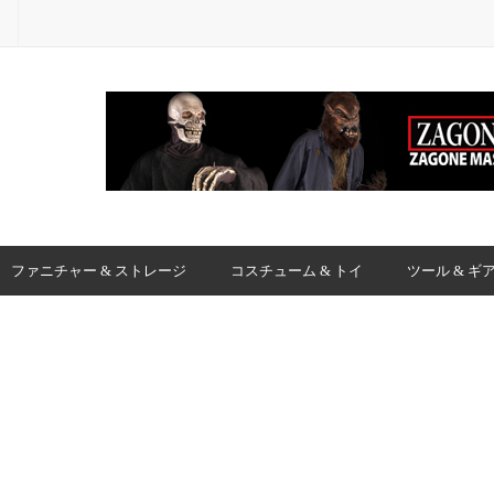
ファニチャー & ストレージ
コスチューム & トイ
ツール & ギ