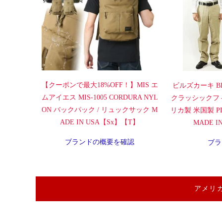
【クーポンで最大18%OFF！】MIS エ
ビルズカーキ BI
ムアイエス MIS-1005 CORDURA NYL
クラッシックフ
ON バックパック / リュックサック M
リカ製 米国製 PLA
ADE IN USA【Sx】【T】
MADE 
ブランドの概要を確認
ブラ
アメリ