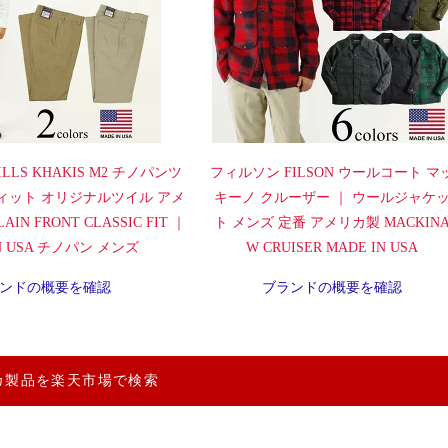
LLS KHAKIS M2 チノパンツ
フィルソン FILSON ウールコート マ
ィット オリジナルツイル アメ
キーノ クルーザー ｜ ウールジャケ
IN FRONT CLASSIC FIT ｜
ト メンズ 定番 アメリカ製 MACKIN
IN USA チノパン メンズ
W CRUISER MADE IN USA
ンドの概要を確認
ブランドの概要を確認
カ製品を楽天市場で検索