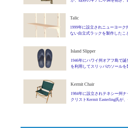
が、既存のギアに不満を抱き、
Talic
1999年に設立されニューヨーク州
ない自立式ラックを製作したこ
Island Slipper
1946年にハワイ州オアフ島で誕生
を利用してスリッパのソールを製
Kermit Chair
1984年に設立されテネシー州ナッ
クリストKermit Easter