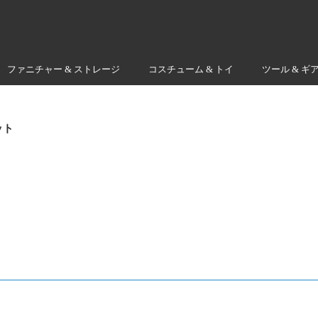
ファニチャー & ストレージ
コスチューム & トイ
ツール & ギ
ット