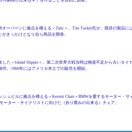
自ら納得が出来るギアを作ることを目的に創業。
オーバーンに拠点を構える＜Talic＞。Tim Tucker氏が、既存の製品に
とがきっかけとなり自ら商品を開発。
した＜Island Slipper＞。第二次世界大戦当時は物資不足から古いタイ
作。1960年にはアメリカ本土での販売を開始。
シュビルに拠点を構える＜Kermit Chair＞BMWを愛するモーター・サ
ling氏が、モーター・サイクリストに向けた（折り畳みの出来る）チェア。