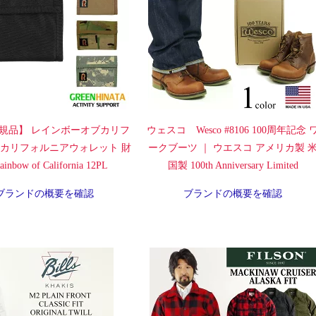
規品】 レインボーオブカリフ
ウェスコ Wesco #8106 100周年記念 
 カリフォルニアウォレット 財
ークブーツ ｜ ウエスコ アメリカ製 
inbow of California 12PL
国製 100th Anniversary Limited
ブランドの概要を確認
ブランドの概要を確認