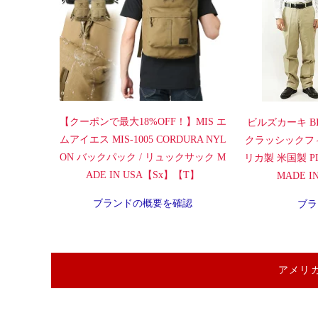
【クーポンで最大18%OFF！】MIS エ
ビルズカーキ BI
ムアイエス MIS-1005 CORDURA NYL
クラッシックフ
ON バックパック / リュックサック M
リカ製 米国製 PLA
ADE IN USA【Sx】【T】
MADE 
ブランドの概要を確認
ブラ
アメリ