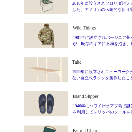
2010年に設立されフロリダ州フォ
した、アメリカの伝統的な折り
Wild Things
1981年に設立されバージニア州
が、既存のギアに不満を抱き、
Talic
1999年に設立されニューヨーク州
ない自立式ラックを製作したこ
Island Slipper
1946年にハワイ州オアフ島で誕生
を利用してスリッパのソールを製
Kermit Chair