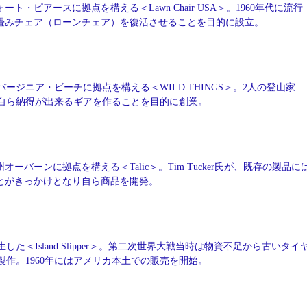
ート・ピアースに拠点を構える＜Lawn Chair USA＞。1960年代に流行
畳みチェア（ローンチェア）を復活させることを目的に設立。
バージニア・ビーチに拠点を構える＜WILD THINGS＞。2人の登山家
自ら納得が出来るギアを作ることを目的に創業。
オーバーンに拠点を構える＜Talic＞。Tim Tucker氏が、既存の製品に
とがきっかけとなり自ら商品を開発。
した＜Island Slipper＞。第二次世界大戦当時は物資不足から古いタイ
作。1960年にはアメリカ本土での販売を開始。