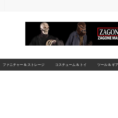
ファニチャー & ストレージ
コスチューム & トイ
ツール & ギ