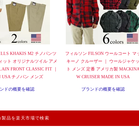
LLS KHAKIS M2 チノパンツ
フィルソン FILSON ウールコート マ
ィット オリジナルツイル アメ
キーノ クルーザー ｜ ウールジャケ
IN FRONT CLASSIC FIT ｜
ト メンズ 定番 アメリカ製 MACKIN
IN USA チノパン メンズ
W CRUISER MADE IN USA
ンドの概要を確認
ブランドの概要を確認
カ製品を楽天市場で検索