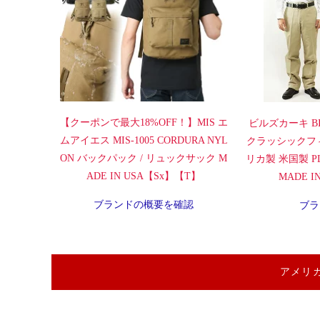
【クーポンで最大18%OFF！】MIS エ
ビルズカーキ BI
ムアイエス MIS-1005 CORDURA NYL
クラッシックフ
ON バックパック / リュックサック M
リカ製 米国製 PLA
ADE IN USA【Sx】【T】
MADE 
ブランドの概要を確認
ブラ
アメリ