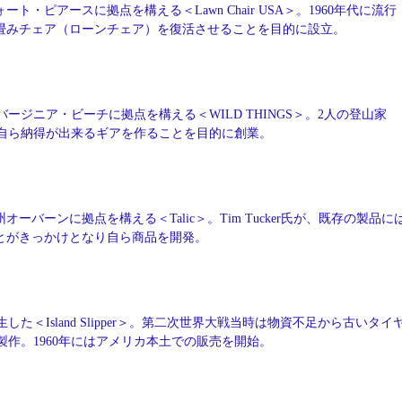
ート・ピアースに拠点を構える＜Lawn Chair USA＞。1960年代に流行
畳みチェア（ローンチェア）を復活させることを目的に設立。
バージニア・ビーチに拠点を構える＜WILD THINGS＞。2人の登山家
自ら納得が出来るギアを作ることを目的に創業。
オーバーンに拠点を構える＜Talic＞。Tim Tucker氏が、既存の製品に
とがきっかけとなり自ら商品を開発。
した＜Island Slipper＞。第二次世界大戦当時は物資不足から古いタイ
作。1960年にはアメリカ本土での販売を開始。