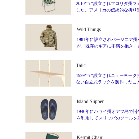
2010年に設立されフロリダ州フォ
した、アメリカの伝統的な折り
Wild Things
1981年に設立されバージニア州
が、既存のギアに不満を抱き、
Talic
1999年に設立されニューヨーク州
ない自立式ラックを製作したこ
Island Slipper
1946年にハワイ州オアフ島で誕生
を利用してスリッパのソールを製
Kermit Chair