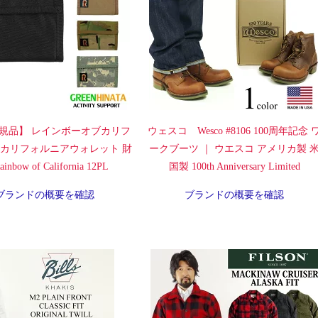
規品】 レインボーオブカリフ
ウェスコ Wesco #8106 100周年記念 
 カリフォルニアウォレット 財
ークブーツ ｜ ウエスコ アメリカ製 
inbow of California 12PL
国製 100th Anniversary Limited
ブランドの概要を確認
ブランドの概要を確認