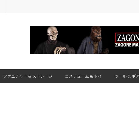
ファニチャー & ストレージ
コスチューム & トイ
ツール & ギ