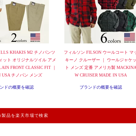
LLS KHAKIS M2 チノパンツ
フィルソン FILSON ウールコート マ
ィット オリジナルツイル アメ
キーノ クルーザー ｜ ウールジャケ
IN FRONT CLASSIC FIT ｜
ト メンズ 定番 アメリカ製 MACKIN
IN USA チノパン メンズ
W CRUISER MADE IN USA
ンドの概要を確認
ブランドの概要を確認
カ製品を楽天市場で検索