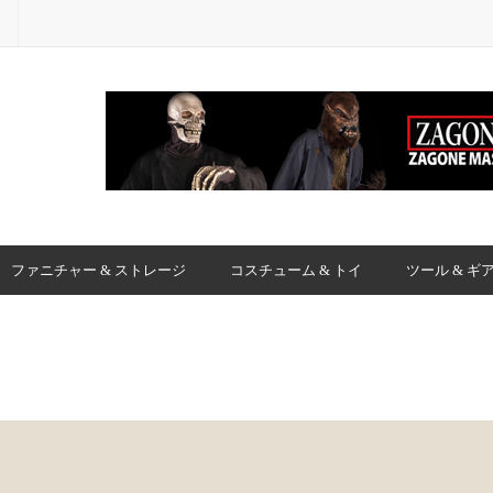
ファニチャー & ストレージ
コスチューム & トイ
ツール & ギ