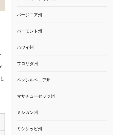
バージニア州
バーモント州
ハワイ州
ト
フロリダ州
か
行し
ペンシルベニア州
マサチューセッツ州
ミシガン州
ミシシッピ州