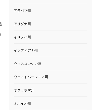
アラバマ州
リ
追
アリゾナ州
輸
イリノイ州
。
インディアナ州
ウィスコンシン州
ウェストバージニア州
オクラホマ州
オハイオ州