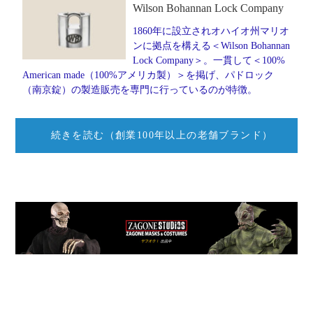
Wilson Bohannan Lock Company
1860年に設立されオハイオ州マリオ
ンに拠点を構える＜Wilson Bohannan
Lock Company＞。一貫して＜100%
American made（100%アメリカ製）＞を掲げ、パドロック
（南京錠）の製造販売を専門に行っているのが特徴。
続きを読む（創業100年以上の老舗ブランド）