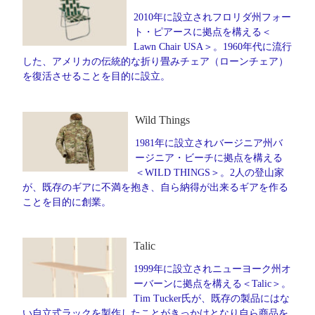
2010年に設立されフロリダ州フォー
ト・ピアースに拠点を構える＜
Lawn Chair USA＞。1960年代に流行
した、アメリカの伝統的な折り畳みチェア（ローンチェア）
を復活させることを目的に設立。
Wild Things
1981年に設立されバージニア州バ
ージニア・ビーチに拠点を構える
＜WILD THINGS＞。2人の登山家
が、既存のギアに不満を抱き、自ら納得が出来るギアを作る
ことを目的に創業。
Talic
1999年に設立されニューヨーク州オ
ーバーンに拠点を構える＜Talic＞。
Tim Tucker氏が、既存の製品にはな
い自立式ラックを製作したことがきっかけとなり自ら商品を