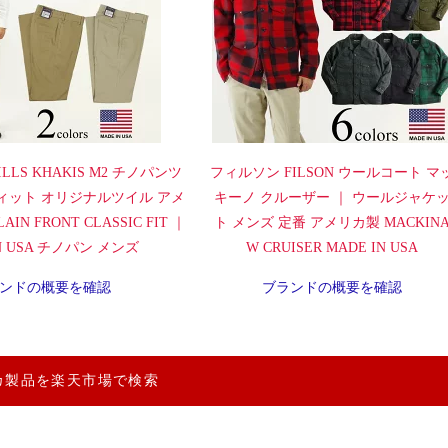
LLS KHAKIS M2 チノパンツ
フィルソン FILSON ウールコート マ
ィット オリジナルツイル アメ
キーノ クルーザー ｜ ウールジャケ
IN FRONT CLASSIC FIT ｜
ト メンズ 定番 アメリカ製 MACKIN
IN USA チノパン メンズ
W CRUISER MADE IN USA
ンドの概要を確認
ブランドの概要を確認
カ製品を楽天市場で検索