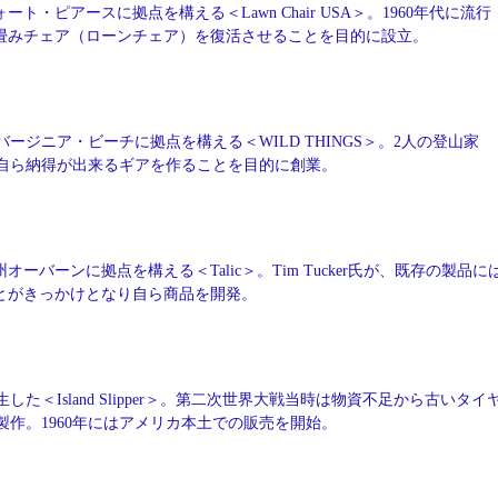
ート・ピアースに拠点を構える＜Lawn Chair USA＞。1960年代に流行
畳みチェア（ローンチェア）を復活させることを目的に設立。
バージニア・ビーチに拠点を構える＜WILD THINGS＞。2人の登山家
自ら納得が出来るギアを作ることを目的に創業。
オーバーンに拠点を構える＜Talic＞。Tim Tucker氏が、既存の製品に
とがきっかけとなり自ら商品を開発。
した＜Island Slipper＞。第二次世界大戦当時は物資不足から古いタイ
作。1960年にはアメリカ本土での販売を開始。