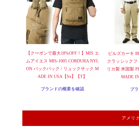
【クーポンで最大18%OFF！】MIS エ
ビルズカーキ BI
ムアイエス MIS-1005 CORDURA NYL
クラッシックフ
ON バックパック / リュックサック M
リカ製 米国製 PLA
ADE IN USA【Sx】【T】
MADE 
ブランドの概要を確認
ブラ
アメリ