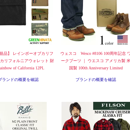
規品】 レインボーオブカリフ
ウェスコ Wesco #8106 100周年記念 
 カリフォルニアウォレット 財
ークブーツ ｜ ウエスコ アメリカ製 
inbow of California 12PL
国製 100th Anniversary Limited
ブランドの概要を確認
ブランドの概要を確認