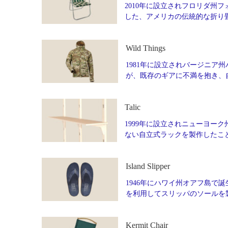
2010年に設立されフロリダ州フォ
した、アメリカの伝統的な折り
Wild Things
1981年に設立されバージニア州
が、既存のギアに不満を抱き、
Talic
1999年に設立されニューヨーク州
ない自立式ラックを製作したこ
Island Slipper
1946年にハワイ州オアフ島で誕生
を利用してスリッパのソールを製
Kermit Chair