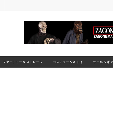
ファニチャー & ストレージ
コスチューム & トイ
ツール & ギ