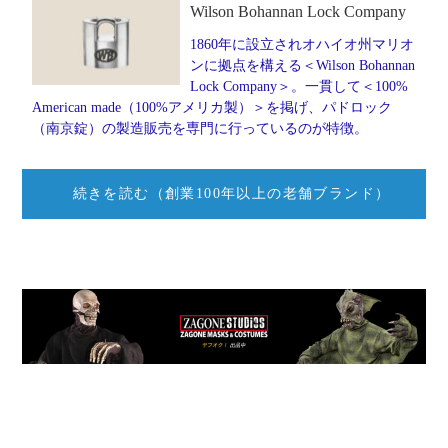
Wilson Bohannan Lock Company
1860年に設立されオハイオ州マリオ
ンに拠点を構える＜Wilson Bohannan
Lock Company＞。一貫して＜100%
American made（100%アメリカ製）＞を掲げ、パドロック
（南京錠）の製造販売を専門に行っているのが特徴。
続きを読む（創業100年以上の老舗ブランド）