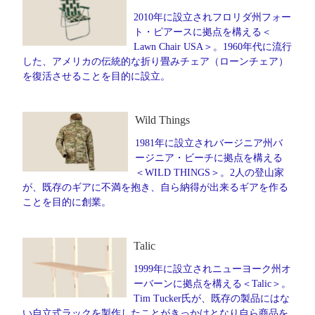
2010年に設立されフロリダ州フォー
ト・ピアースに拠点を構える＜
Lawn Chair USA＞。1960年代に流行
した、アメリカの伝統的な折り畳みチェア（ローンチェア）
を復活させることを目的に設立。
Wild Things
1981年に設立されバージニア州バ
ージニア・ビーチに拠点を構える
＜WILD THINGS＞。2人の登山家
が、既存のギアに不満を抱き、自ら納得が出来るギアを作る
ことを目的に創業。
Talic
1999年に設立されニューヨーク州オ
ーバーンに拠点を構える＜Talic＞。
Tim Tucker氏が、既存の製品にはな
い自立式ラックを製作したことがきっかけとなり自ら商品を