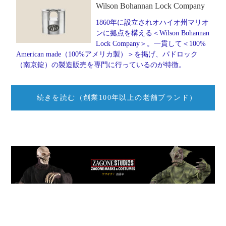
Wilson Bohannan Lock Company
1860年に設立されオハイオ州マリオ
ンに拠点を構える＜Wilson Bohannan
Lock Company＞。一貫して＜100%
American made（100%アメリカ製）＞を掲げ、パドロック
（南京錠）の製造販売を専門に行っているのが特徴。
続きを読む（創業100年以上の老舗ブランド）