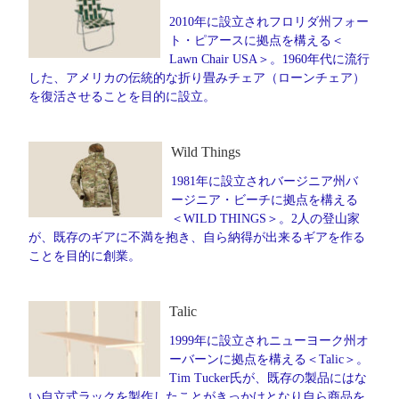
2010年に設立されフロリダ州フォー
ト・ピアースに拠点を構える＜
Lawn Chair USA＞。1960年代に流行
した、アメリカの伝統的な折り畳みチェア（ローンチェア）
を復活させることを目的に設立。
Wild Things
1981年に設立されバージニア州バ
ージニア・ビーチに拠点を構える
＜WILD THINGS＞。2人の登山家
が、既存のギアに不満を抱き、自ら納得が出来るギアを作る
ことを目的に創業。
Talic
1999年に設立されニューヨーク州オ
ーバーンに拠点を構える＜Talic＞。
Tim Tucker氏が、既存の製品にはな
い自立式ラックを製作したことがきっかけとなり自ら商品を