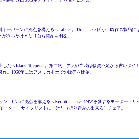
自ら納得が出来るギアを作ることを目的に創業。
オーバーンに拠点を構える＜Talic＞。Tim Tucker氏が、既存の製品に
とがきっかけとなり自ら商品を開発。
した＜Island Slipper＞。第二次世界大戦当時は物資不足から古いタイ
作。1960年にはアメリカ本土での販売を開始。
シュビルに拠点を構える＜Kermit Chair＞BMWを愛するモーター・サ
ling氏が、モーター・サイクリストに向けた（折り畳みの出来る）チェア。