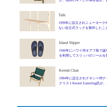
が、既存のギアに不満を抱き、
Talic
1999年に設立されニューヨーク州
ない自立式ラックを製作したこ
Island Slipper
1946年にハワイ州オアフ島で誕生
を利用してスリッパのソールを製
Kermit Chair
1984年に設立されテネシー州ナッ
クリストKermit Easter