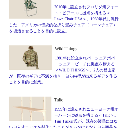
2010年に設立されフロリダ州フォー
ト・ピアースに拠点を構える＜
Lawn Chair USA＞。1960年代に流行
した、アメリカの伝統的な折り畳みチェア（ローンチェア）
を復活させることを目的に設立。
Wild Things
1981年に設立されバージニア州バ
ージニア・ビーチに拠点を構える
＜WILD THINGS＞。2人の登山家
が、既存のギアに不満を抱き、自ら納得が出来るギアを作る
ことを目的に創業。
Talic
1999年に設立されニューヨーク州オ
ーバーンに拠点を構える＜Talic＞。
Tim Tucker氏が、既存の製品にはな
い自立式ラックを製作したことがきっかけとなり自ら商品を