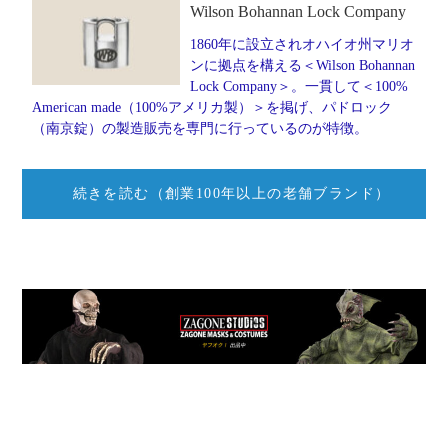
Wilson Bohannan Lock Company
1860年に設立されオハイオ州マリオ
ンに拠点を構える＜Wilson Bohannan
Lock Company＞。一貫して＜100%
American made（100%アメリカ製）＞を掲げ、パドロック
（南京錠）の製造販売を専門に行っているのが特徴。
続きを読む（創業100年以上の老舗ブランド）