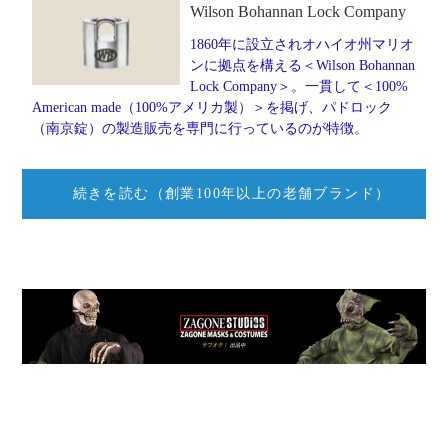
Wilson Bohannan Lock Company
1860年に設立されオハイオ州マリオ
ンに拠点を構える＜Wilson Bohannan
Lock Company＞。一貫して＜100%
American made（100%アメリカ製）＞を掲げ、パドロック
（南京錠）の製造販売を専門に行っているのが特徴。
続きを読む（創業100年以上の老舗ブランド）