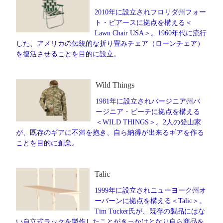
2010年に設立されフロリダ州フォー
ト・ピアースに拠点を構える＜
Lawn Chair USA＞。1960年代に流行
した、アメリカの伝統的な折り畳みチェア（ローンチェア）
を復活させることを目的に設立。
Wild Things
1981年に設立されバージニア州バ
ージニア・ビーチに拠点を構える
＜WILD THINGS＞。2人の登山家
が、既存のギアに不満を抱き、自ら納得が出来るギアを作る
ことを目的に創業。
Talic
1999年に設立されニューヨーク州オ
ーバーンに拠点を構える＜Talic＞。
Tim Tucker氏が、既存の製品にはな
い自立式ラックを製作したことがきっかけとなり自ら商品を