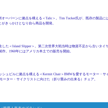
オーバーンに拠点を構える＜Talic＞。Tim Tucker氏が、既存の製品に
とがきっかけとなり自ら商品を開発。
した＜Island Slipper＞。第二次世界大戦当時は物資不足から古いタイ
作。1960年にはアメリカ本土での販売を開始。
シュビルに拠点を構える＜Kermit Chair＞BMWを愛するモーター・サ
ling氏が、モーター・サイクリストに向けた（折り畳みの出来る）チェア。