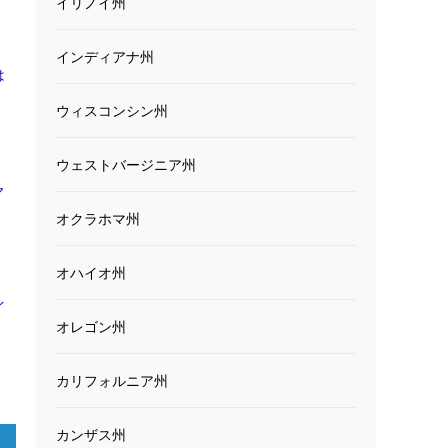
イリノイ州
インディアナ州
は
ウィスコンシン州
ウェストバージニア州
ヤ
オクラホマ州
オハイオ州
イ
オレゴン州
カリフォルニア州
カンザス州