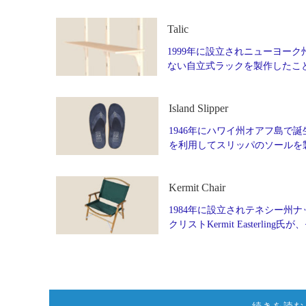
Talic
1999年に設立されニューヨーク州
ない自立式ラックを製作したこ
Island Slipper
1946年にハワイ州オアフ島で誕生
を利用してスリッパのソールを製
Kermit Chair
1984年に設立されテネシー州ナッ
クリストKermit Easter