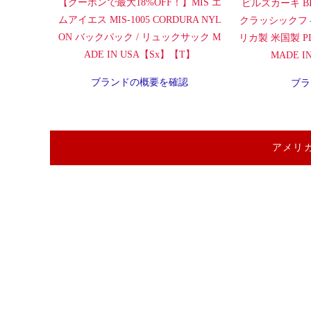
【クーポンで最大18%OFF！】MIS エ
ビルズカーキ BI
ムアイエス MIS-1005 CORDURA NYL
クラッシックフ
ON バックパック / リュックサック M
リカ製 米国製 PLA
ADE IN USA【Sx】【T】
MADE 
ブランドの概要を確認
ブラ
アメリ